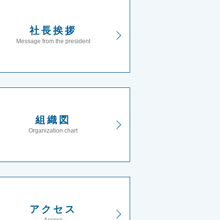
社長挨拶
Message from the president
組織図
Organization chart
アクセス
Access